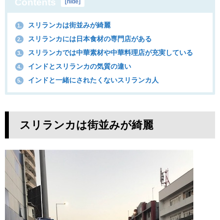
Contents
[
hide
]
スリランカは街並みが綺麗
1.
スリランカには日本食材の専門店がある
2.
スリランカでは中華素材や中華料理店が充実している
3.
インドとスリランカの気質の違い
4.
インドと一緒にされたくないスリランカ人
5.
スリランカは街並みが綺麗