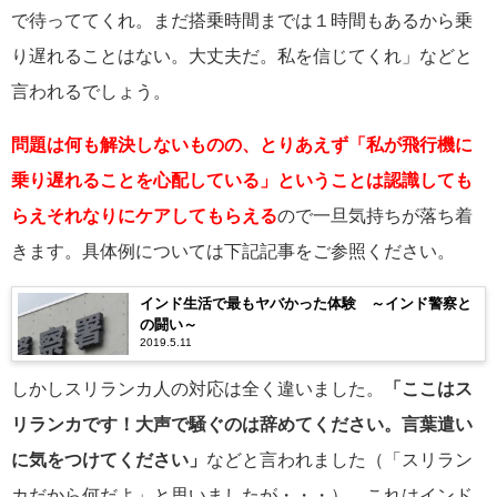
で待っててくれ。まだ搭乗時間までは１時間もあるから乗
り遅れることはない。大丈夫だ。私を信じてくれ」などと
言われるでしょう。
問題は何も解決しないものの、とりあえず「私が飛行機に
乗り遅れることを心配している」ということは認識しても
らえそれなりにケアしてもらえる
ので一旦気持ちが落ち着
きます。具体例については下記記事をご参照ください。
インド生活で最もヤバかった体験 ～インド警察と
の闘い～
2019.5.11
しかしスリランカ人の対応は全く違いました。
「ここはス
リランカです！大声で騒ぐのは辞めてください。言葉遣い
に気をつけてください」
などと言われました（「スリラン
カだから何だよ」と思いましたが・・・）。これはインド