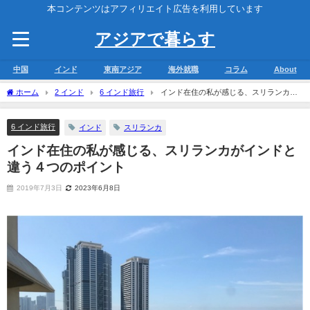
本コンテンツはアフィリエイト広告を利用しています
アジアで暮らす
中国
インド
東南アジア
海外就職
コラム
About
ホーム
2 インド
6 インド旅行
インド在住の私が感じる、スリランカが
インドと違う４つのポイント
6 インド旅行
インド
スリランカ
インド在住の私が感じる、スリランカがインドと
違う４つのポイント
2019年7月3日
2023年6月8日