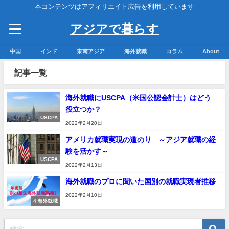
本コンテンツはアフィリエイト広告を利用しています
アジアで暮らす
中国
インド
東南アジア
海外就職
コラム
About
記事一覧
海外就職にUSCPA（米国公認会計士）はどう
役立つか？
USCPA
2022年2月20日
アメリカ就職実現の道のり ～アジア就職の経
験を活かす～
USCPA
2022年2月13日
海外就職のプロに聞いた国別の就職実現者推移
2022年2月10日
4 海外就職