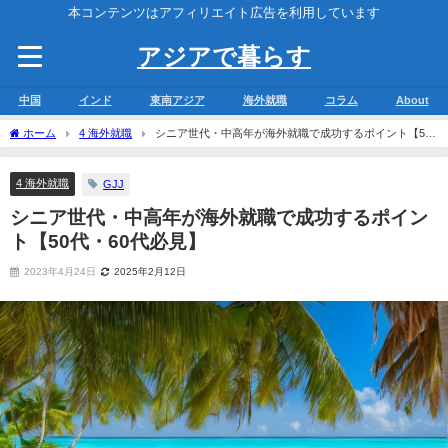
本コンテンツはアフィリエイト広告を利用しています
アジアで暮らす
中国
インド
東南アジア
海外就職
コラム
About
ホーム
4 海外就職
シニア世代・中高年が海外就職で成功するポイント【50
代・60代必見】
4 海外就職
GJJ
シニア世代・中高年が海外就職で成功するポイン
ト【50代・60代必見】
2023年4月24日
2025年2月12日