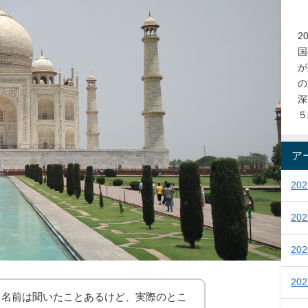
2
国
が
の
深
５
ア
20
20
20
20
？名前は聞いたことあるけど、実際のとこ