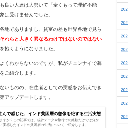
も良い人達は大勢いて「全くもって理解不能
20
象は受けませんでした。
20
各地でありますし、貧富の差も世界各地で見ら
20
それらと大きく異なるわけではないのではない
を抱くようになりました。
20
よくわからないのですが、私がチェンナイで暮
20
をご紹介します。
20
ないものの、在住者としての実感をお伝えでき
20
第アップデートします。
20
住んで感じた、インド貧困層の想像を絶する生活実態
20
ますか？この記事では、統計データや旅行での経験だけでは分か
て実感したインドの貧困層の生活についてご紹介します。...