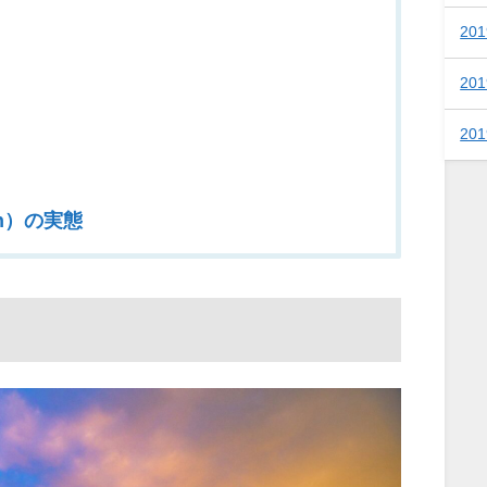
20
20
20
on）の実態