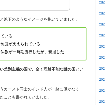
20
20
と以下のようなイメージを抱いていました。
20
20
れている
別制度が支えられている
20
た仏教が一時期流行したが、衰退した
20
20
い差別主義の国で、全く理解不能な謎の国
とい
20
うカースト同士のインド人が一緒に働かなく
20
たことも書かれていました。
20