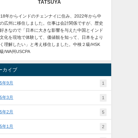
TATSUYA
018年からインドのチェンナイに住み、2022年から中
の広州に移住しました。仕事は会計関係ですが、歴史
好きなので「日本に大きな影響を与えた中国とインド
文化を現地で体験して、価値観を知って、日本をより
く理解したい」と考え移住しました。中検２級/HSK
級/WA州USCPA
ーカイブ
25年9月
1
25年3月
1
25年2月
5
25年1月
2