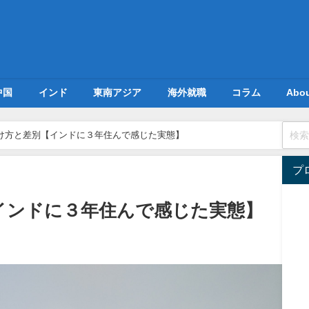
中国
インド
東南アジア
海外就職
コラム
Abo
け方と差別【インドに３年住んで感じた実態】
プ
インドに３年住んで感じた実態】